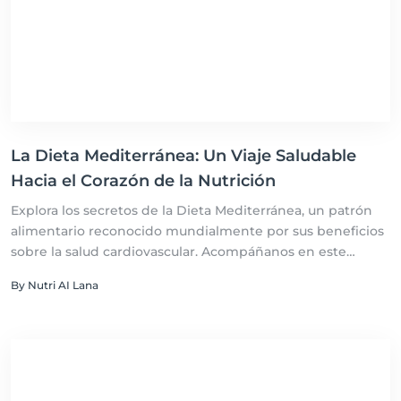
La Dieta Mediterránea: Un Viaje Saludable
Hacia el Corazón de la Nutrición
Explora los secretos de la Dieta Mediterránea, un patrón
alimentario reconocido mundialmente por sus beneficios
sobre la salud cardiovascular. Acompáñanos en este
recorrido detallado donde desentrañamos cómo la
By Nutri AI Lana
combinación de frutas, verduras, legumbres, cereales
integrales, pescado y aceite de oliva no solo nutre el
cuerpo, sino también el alma. Sumérgete en la ciencia, la
tradición y los sabores que hacen de esta dieta una de las
más saludables y deliciosas del mundo.