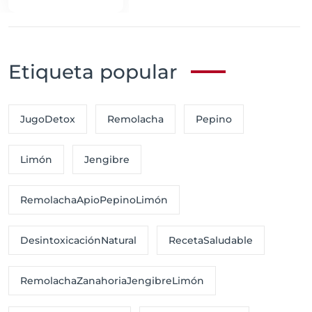
Etiqueta popular
JugoDetox
Remolacha
Pepino
Limón
Jengibre
RemolachaApioPepinoLimón
DesintoxicaciónNatural
RecetaSaludable
RemolachaZanahoriaJengibreLimón