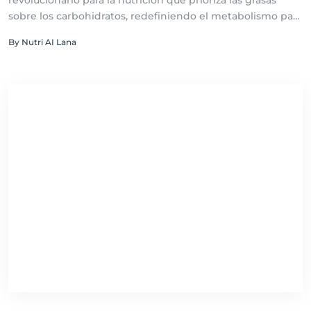
revolucionario para la nutrición que prioriza las grasas
sobre los carbohidratos, redefiniendo el metabolismo para
la pérdida de peso y la mejora de la salud metabólica. Esta
By Nutri AI Lana
guía detallada te introduce en los principios, beneficios y
consideraciones prácticas de adoptar un estilo de vida
bajo en carbohidratos y rico en grasas saludables.
Sumérgete en la ciencia detrás de la dieta keto y aprende
cómo puede ser tu aliado para alcanzar tus objetivos de
salud y bienestar.