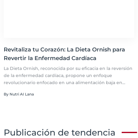
Revitaliza tu Corazón: La Dieta Ornish para
Revertir la Enfermedad Cardíaca
La Dieta Ornish, reconocida por su eficacia en la reversión
de la enfermedad cardíaca, propone un enfoque
revolucionario enfocado en una alimentación baja en
grasas, rica en alimentos enteros y basada en plantas.
By Nutri AI Lana
Descubre cómo este plan alimenticio no solo beneficia tu
salud cardiovascular, sino que también promueve una
mejora integral en tu bienestar, demostrando que es
posible revertir una de las principales causas de
mortalidad a nivel mundial mediante cambios en el estilo
Publicación de tendencia
de vida y la nutrición.