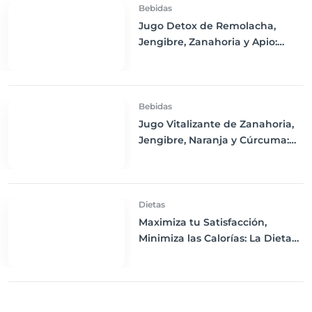
Bebidas
Jugo Detox de Remolacha,
Jengibre, Zanahoria y Apio:
Purifica tu Cuerpo y Refresca tu
Día
Bebidas
Jugo Vitalizante de Zanahoria,
Jengibre, Naranja y Cúrcuma:
Un Impulso de Energía y
Nutrición
Dietas
Maximiza tu Satisfacción,
Minimiza las Calorías: La Dieta
de Volumen Explicada