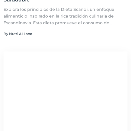
Explora los principios de la Dieta Scandi, un enfoque
alimenticio inspirado en la rica tradición culinaria de
Escandinavia. Esta dieta promueve el consumo de
alimentos enteros, locales y de temporada, reflejando un
By Nutri AI Lana
compromiso con la sostenibilidad, la salud y el bienestar.
Descubre cómo los sabores simples pero poderosos de los
alimentos nórdicos pueden transformar tu salud,
apoyando un estilo de vida equilibrado y en armonía con
la naturaleza.