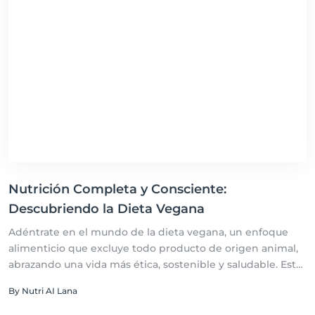
Nutrición Completa y Consciente:
Descubriendo la Dieta Vegana
Adéntrate en el mundo de la dieta vegana, un enfoque
alimenticio que excluye todo producto de origen animal,
abrazando una vida más ética, sostenible y saludable. Esta
guía completa te equipará con el conocimiento necesario
By Nutri AI Lana
para entender los beneficios, desafíos y fundamentos
nutricionales de adoptar un estilo de vida vegano.