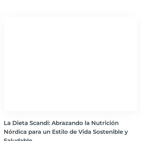
longevidad y la reducción de grasa corporal. Esta guía
detallada explora cómo incorporar los "sirtfoods" en tu
dieta para no solo perder peso de manera efectiva, sino
también mejorar tu salud general y bienestar,
aprovechando el potencial de tu propio cuerpo para
optimizar el metabolismo y el envejecimiento saludable.
La Dieta Scandi: Abrazando la Nutrición
Nórdica para un Estilo de Vida Sostenible y
Saludable