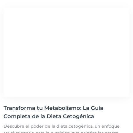
Aprende cómo planificar tus comidas para asegurar una
nutrición balanceada y descubre las infinitas posibilidades
culinarias que esta dieta ofrece.
Transforma tu Metabolismo: La Guía
Completa de la Dieta Cetogénica
Descubre el poder de la dieta cetogénica, un enfoque