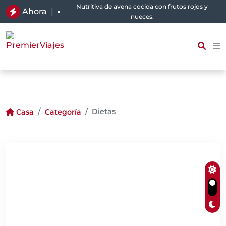
Nutritiva de avena cocida con frutos rojos y
Ahora
|
nueces.
Dietas
Casa
Categoría