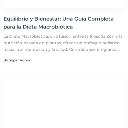
Equilibrio y Bienestar: Una Guía Completa
para la Dieta Macrobiótica
La Dieta Macrobiótica, una fusión entre la filosofía Zen y la
nutrición basada en plantas, ofrece un enfoque holístico
hacia la alimentación y la salud. Centrándose en granos
integrales, vegetales y legumbres, mientras limita
By Super Admin
alimentos procesados y azúcares refinados, esta dieta
promueve un equilibrio físico y espiritual. Descubre cómo
implementar prácticas macrobióticas en tu vida diaria
para mejorar tu salud, bienestar y armonía con el entorno
natural.