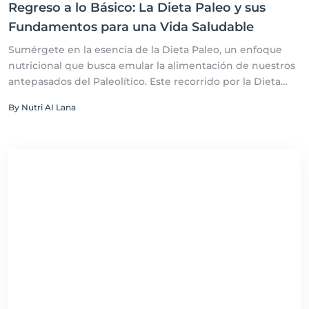
Regreso a lo Básico: La Dieta Paleo y sus
Fundamentos para una Vida Saludable
Sumérgete en la esencia de la Dieta Paleo, un enfoque
nutricional que busca emular la alimentación de nuestros
antepasados del Paleolítico. Este recorrido por la Dieta
Paleo desglosa su filosofía, basada en consumir alimentos
By Nutri AI Lana
enteros y naturales, evitando aquellos que surgieron con
la agricultura y la industrialización. A través de esta guía,
exploraremos los beneficios, desafíos y el impacto de
adoptar un estilo de vida que promueve la simplicidad
alimentaria y el bienestar integral.