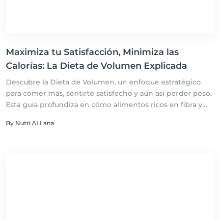
Maximiza tu Satisfacción, Minimiza las
Calorías: La Dieta de Volumen Explicada
Descubre la Dieta de Volumen, un enfoque estratégico
para comer más, sentirte satisfecho y aún así perder peso.
Esta guía profundiza en cómo alimentos ricos en fibra y
agua pueden aumentar el volumen de tus comidas sin
By Nutri AI Lana
aumentar significativamente el aporte calórico. Ideal para
quienes buscan una sensación de plenitud sin
comprometer sus objetivos de calorías, la Dieta de
Volumen ofrece una solución práctica y efectiva para la
gestión del peso a largo plazo.