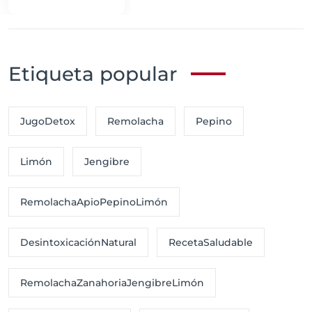
y Canela
Etiqueta popular
JugoDetox
Remolacha
Pepino
Limón
Jengibre
RemolachaApioPepinoLimón
DesintoxicaciónNatural
RecetaSaludable
RemolachaZanahoriaJengibreLimón