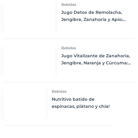
Bebidas
Jugo Detox de Remolacha,
Jengibre, Zanahoria y Apio:
Purifica tu Cuerpo y Refresca tu
Día
Bebidas
Jugo Vitalizante de Zanahoria,
Jengibre, Naranja y Cúrcuma:
Un Impulso de Energía y
Nutrición
Bebidas
Nutritivo batido de
espinacas, plátano y chía!