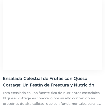
adicional de proteínas y probióticos, que son excelentes
para la salud intestinal y el sistema inmunológico. Además,
la canela no solo mejora el sabor, sino que también tiene
propiedades que pueden ayudar a regular los niveles de
azúcar en la sangre.
Ensalada Celestial de Frutas con Queso
Cottage: Un Festín de Frescura y Nutrición
Esta ensalada es una fuente rica de nutrientes esenciales.
El queso cottage es conocido por su alto contenido en
proteínas de alta calidad, que son fundamentales para la