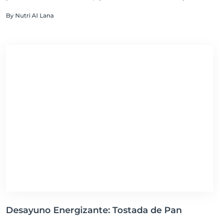
reparación muscular y la saciedad. Las frutas aportan una
By Nutri AI Lana
abundancia de vitaminas, minerales, antioxidantes y fibra
dietética, que promueven la salud digestiva, mejoran la
piel y pueden contribuir a la prevención de
enfermedades crónicas. Además, esta ensalada es baja en
calorías pero alta en sabor y nutrientes, lo que la convierte
en una opción ideal para aquellos que buscan mantener
un estilo de vida saludable.
Desayuno Energizante: Tostada de Pan