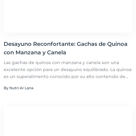
Desayuno Reconfortante: Gachas de Quinoa
con Manzana y Canela
Las gachas de quinoa con manzana y canela son una
excelente opción para un desayuno equilibrado. La quinoa
es un superalimento conocido por su alto contenido de
proteínas completas, fibra y minerales esenciales como el
By Nutri AI Lana
hierro y el magnesio, lo que la hace ideal para comenzar el
día con energía. Las manzanas aportan fibra dietética, que
ayuda a la digestión, y antioxidantes naturales, mientras
que la canela no solo agrega sabor, sino que también
tiene propiedades antiinflamatorias y puede ayudar a
regular los niveles de azúcar en sangre. Este plato es una
combinación perfecta de sabores y nutrientes que apoyan