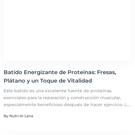
una alimentación saludable y un estilo de vida activo.
Batido Energizante de Proteínas: Fresas,
Plátano y un Toque de Vitalidad
Este batido es una excelente fuente de proteínas,
esenciales para la reparación y construcción muscular,
especialmente beneficioso después de hacer ejercicio. Las
fresas y el plátano aportan una rica cantidad de vitaminas,
By Nutri AI Lana
minerales, fibra y antioxidantes, promoviendo la salud del
corazón y la digestión, y ofreciendo propiedades
antiinflamatorias. El yogur griego añade un impulso