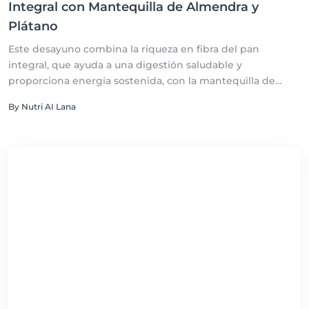
Integral con Mantequilla de Almendra y
Plátano
Este desayuno combina la riqueza en fibra del pan
integral, que ayuda a una digestión saludable y
proporciona energía sostenida, con la mantequilla de
almendra, rica en grasas saludables y proteínas para
By Nutri AI Lana
mantenerte saciado. Los plátanos no solo añaden dulzura
natural sin azúcares añadidos, sino que también aportan
potasio, esencial para la salud muscular y nerviosa. La
canela, por su parte, puede mejorar la respuesta a la
insulina y agregar antioxidantes. Esta tostada es una
forma equilibrada y deliciosa de comenzar el día,
aportando nutrientes esenciales mientras satisface tus
antojos matutinos.