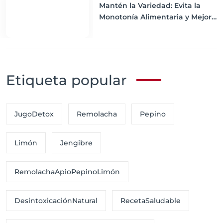
Mantén la Variedad: Evita la
Monotonía Alimentaria y Mejora
tu Nutrición
Etiqueta popular
JugoDetox
Remolacha
Pepino
Limón
Jengibre
RemolachaApioPepinoLimón
DesintoxicaciónNatural
RecetaSaludable