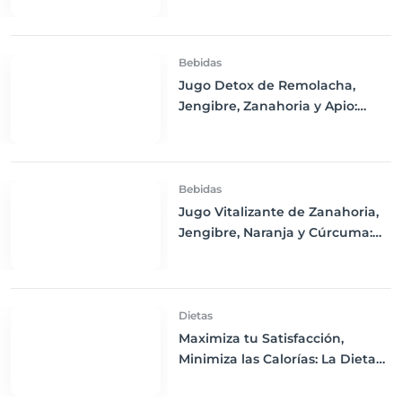
y Limón
Bebidas
Jugo Detox de Remolacha,
Jengibre, Zanahoria y Apio:
Purifica tu Cuerpo y Refresca tu
Día
Bebidas
Jugo Vitalizante de Zanahoria,
Jengibre, Naranja y Cúrcuma:
Un Impulso de Energía y
Nutrición
Dietas
Maximiza tu Satisfacción,
Minimiza las Calorías: La Dieta
de Volumen Explicada