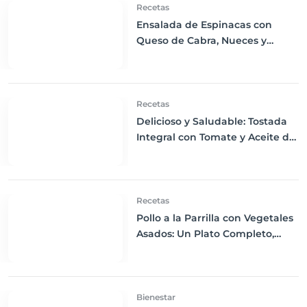
Recetas
Ensalada de Espinacas con
Queso de Cabra, Nueces y
Aderezo de Vinagre de
Manzana: Un Delicioso
Equilibrio de Sabores y
Nutrientes
Recetas
Delicioso y Saludable: Tostada
Integral con Tomate y Aceite de
Oliva
Recetas
Pollo a la Parrilla con Vegetales
Asados: Un Plato Completo,
Saludable y Delicioso
Bienestar