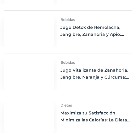
Bebidas
Jugo Detox de Remolacha,
Jengibre, Zanahoria y Apio:
Purifica tu Cuerpo y Refresca tu
Día
Bebidas
Jugo Vitalizante de Zanahoria,
Jengibre, Naranja y Cúrcuma:
Un Impulso de Energía y
Nutrición
Dietas
Maximiza tu Satisfacción,
Minimiza las Calorías: La Dieta
de Volumen Explicada