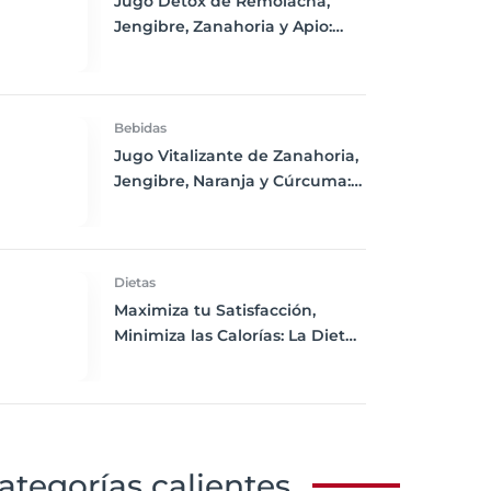
Jugo Detox de Remolacha,
Jengibre, Zanahoria y Apio:
Purifica tu Cuerpo y Refresca
tu Día
Bebidas
Jugo Vitalizante de Zanahoria,
Jengibre, Naranja y Cúrcuma:
Un Impulso de Energía y
Nutrición
Dietas
Maximiza tu Satisfacción,
Minimiza las Calorías: La Dieta
de Volumen Explicada
ategorías calientes