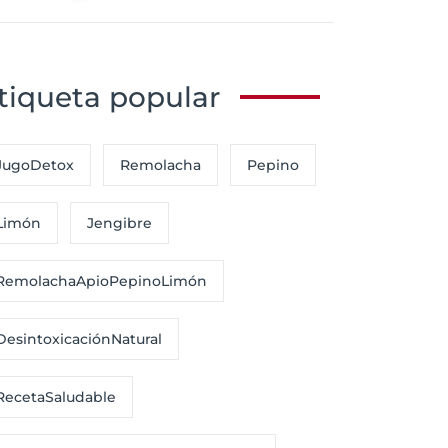
tiqueta popular
JugoDetox
Remolacha
Pepino
Limón
Jengibre
RemolachaApioPepinoLimón
DesintoxicaciónNatural
RecetaSaludable