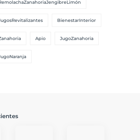
RemolachaZanahoriaJengibreLimón
JugosRevitalizantes
BienestarInterior
Zanahoria
Apio
JugoZanahoria
JugoNaranja
ientes