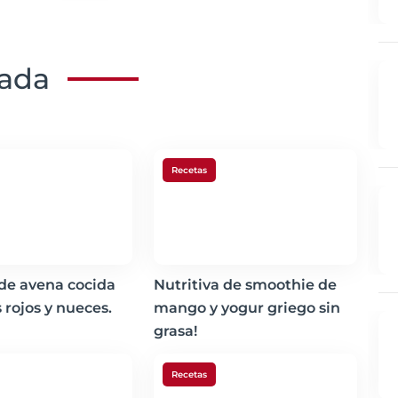
nada
Recetas
 de avena cocida
Nutritiva de smoothie de
 rojos y nueces.
mango y yogur griego sin
grasa!
Recetas