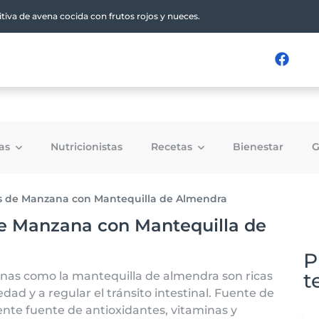
itiva de avena cocida con frutos rojos y nueces.
tas
Nutricionistas
Recetas
Bienestar
G
as de Manzana con Mantequilla de Almendra
de Manzana con Mantequilla de
P
t
anas como la mantequilla de almendra son ricas
dad y a regular el tránsito intestinal. Fuente de
nte fuente de antioxidantes, vitaminas y