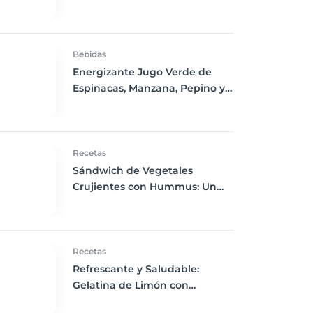
Parrilla, Nueces y Vinagreta de
Miel y Mostaza
Bebidas
Energizante Jugo Verde de
Espinacas, Manzana, Pepino y
Jengibre
Recetas
Sándwich de Vegetales
Crujientes con Hummus: Un
Almuerzo Vibrante y Nutritivo
Recetas
Refrescante y Saludable:
Gelatina de Limón con
Semillas de Chía sin Azúcar