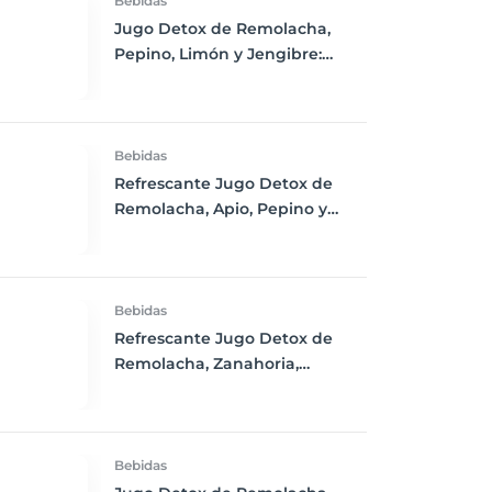
Bebidas
Jugo Detox de Remolacha,
Pepino, Limón y Jengibre:
Refresca tu Cuerpo y Estimula
tu Salud
Bebidas
Refrescante Jugo Detox de
Remolacha, Apio, Pepino y
Limón
Bebidas
Refrescante Jugo Detox de
Remolacha, Zanahoria,
Jengibre y Limón
Bebidas