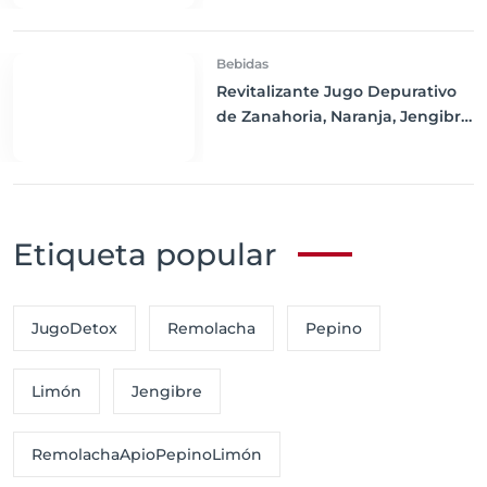
Bebidas
Revitalizante Jugo Depurativo
de Zanahoria, Naranja, Jengibre
y Cúrcuma
Etiqueta popular
JugoDetox
Remolacha
Pepino
Limón
Jengibre
RemolachaApioPepinoLimón