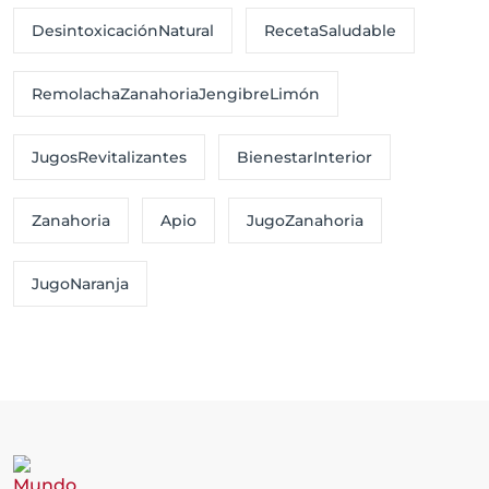
DesintoxicaciónNatural
RecetaSaludable
RemolachaZanahoriaJengibreLimón
JugosRevitalizantes
BienestarInterior
Zanahoria
Apio
JugoZanahoria
JugoNaranja