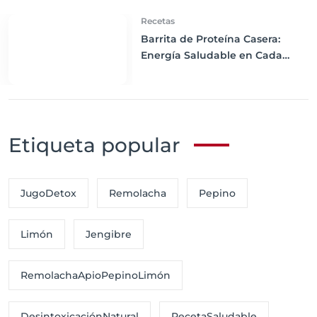
Recetas
Barrita de Proteína Casera:
Energía Saludable en Cada
Bocado
Etiqueta popular
JugoDetox
Remolacha
Pepino
Limón
Jengibre
RemolachaApioPepinoLimón
DesintoxicaciónNatural
RecetaSaludable