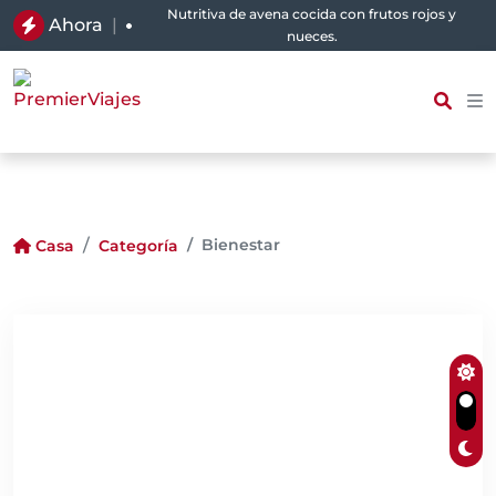
Nutritiva de avena cocida con frutos rojos y
Ahora
|
nueces.
Bienestar
Casa
Categoría