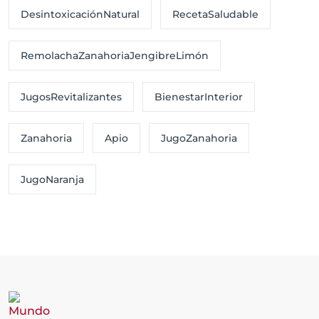
DesintoxicaciónNatural
RecetaSaludable
RemolachaZanahoriaJengibreLimón
JugosRevitalizantes
BienestarInterior
Zanahoria
Apio
JugoZanahoria
JugoNaranja