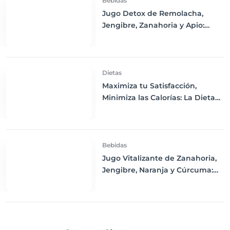
Bebidas
Jugo Detox de Remolacha,
Jengibre, Zanahoria y Apio:
Purifica tu Cuerpo y Refresca tu
Día
Dietas
Maximiza tu Satisfacción,
Minimiza las Calorías: La Dieta
de Volumen Explicada
Bebidas
Jugo Vitalizante de Zanahoria,
Jengibre, Naranja y Cúrcuma:
Un Impulso de Energía y
Nutrición