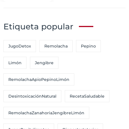
Etiqueta popular
JugoDetox
Remolacha
Pepino
Limón
Jengibre
RemolachaApioPepinoLimón
DesintoxicaciónNatural
RecetaSaludable
RemolachaZanahoriaJengibreLimón