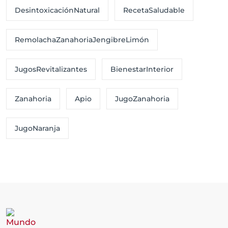
DesintoxicaciónNatural
RecetaSaludable
RemolachaZanahoriaJengibreLimón
JugosRevitalizantes
BienestarInterior
Zanahoria
Apio
JugoZanahoria
JugoNaranja