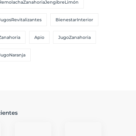
RemolachaZanahoriaJengibreLimón
JugosRevitalizantes
BienestarInterior
Zanahoria
Apio
JugoZanahoria
JugoNaranja
ientes