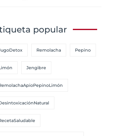
tiqueta popular
JugoDetox
Remolacha
Pepino
Limón
Jengibre
RemolachaApioPepinoLimón
DesintoxicaciónNatural
RecetaSaludable