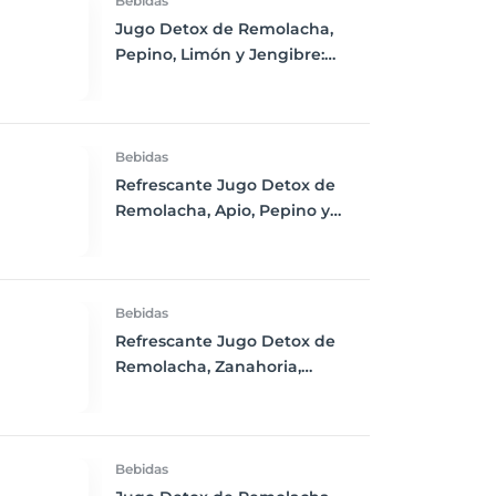
Bebidas
Jugo Detox de Remolacha,
Pepino, Limón y Jengibre:
Refresca tu Cuerpo y Estimula
tu Salud
Bebidas
Refrescante Jugo Detox de
Remolacha, Apio, Pepino y
Limón
Bebidas
Refrescante Jugo Detox de
Remolacha, Zanahoria,
Jengibre y Limón
Bebidas