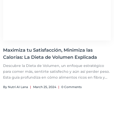
Maximiza tu Satisfacción, Minimiza las
Calorías: La Dieta de Volumen Explicada
Descubre la Dieta de Volumen, un enfoque estratégico
para comer más, sentirte satisfecho y aún así perder peso.
Esta guía profundiza en cómo alimentos ricos en fibra y
agua pueden aumentar el volumen de tus comidas sin
By Nutri AI Lana
|
March 25, 2024
|
0 Comments
aumentar significativamente el aporte calórico. Ideal para
quienes buscan una sensación de plenitud sin
comprometer sus objetivos de calorías, la Dieta de
Volumen ofrece una solución práctica y efectiva para la
gestión del peso a largo plazo.