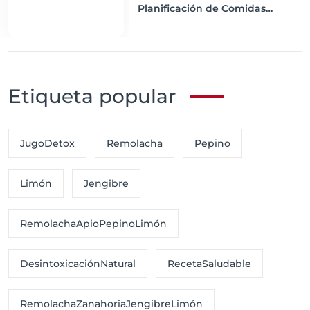
Planificación de Comidas
Semanal
Etiqueta popular
JugoDetox
Remolacha
Pepino
Limón
Jengibre
RemolachaApioPepinoLimón
DesintoxicaciónNatural
RecetaSaludable
RemolachaZanahoriaJengibreLimón