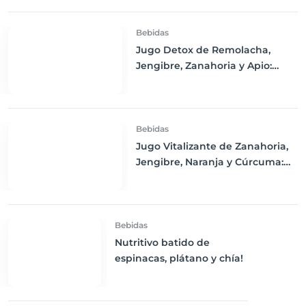
Bebidas
Jugo Detox de Remolacha,
Jengibre, Zanahoria y Apio:
Purifica tu Cuerpo y Refresca tu
Día
Bebidas
Jugo Vitalizante de Zanahoria,
Jengibre, Naranja y Cúrcuma:
Un Impulso de Energía y
Nutrición
Bebidas
Nutritivo batido de
espinacas, plátano y chía!